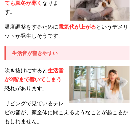
ても真冬が寒く
なりま
す。
温度調整をするために
電気代が上がる
というデメリ
ットが発生しそうです。
生活音が響きやすい
吹き抜けにすると
生活音
が2階まで響いてしまう
恐れがあります。
リビングで見ているテレ
ビの音が、家全体に聞こえるようなことが起こるか
もしれません。