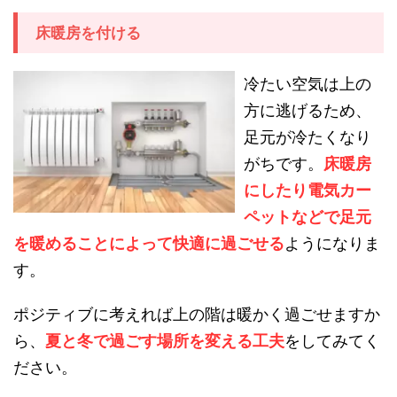
床暖房を付ける
冷たい空気は上の
方に逃げるため、
足元が冷たくなり
がちです。
床暖房
にしたり電気カー
ペットなどで足元
を暖めることによって快適に過ごせる
ようになりま
す。
ポジティブに考えれば上の階は暖かく過ごせますか
ら、
夏と冬で過ごす場所を変える工夫
をしてみてく
ださい。