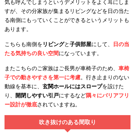
気も呼んでしまうというデメリットをよく耳にしま
すが、その分家族が集まるリビングなどを日の当た
る南側にもっていくことができるというメリットも
あります。
こちらも南側を
リビング
と
子供部屋
にして、
日の当
たる気持ちの良い空間
になっています。
またこちらのご家族はご長男が車椅子のため、
車椅
子での動きやすさを第一に考慮
。行き止まりのない
動線を基本に、
玄関ホールにはスロープ
を設けた
り、
開閉しやすい引戸
にするなど
隅々にバリアフリ
ー設計が徹底
されていますね。
吹き抜けのある間取り