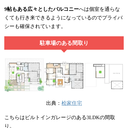
帖もある広々としたバルコニー
へは個室を通らな
9
くても行き来できるようになっているのでプライバ
シーも確保されています。
駐車場のある間取り
出典：
桧家住宅
こちらはビルトインガレージのある
の間取
3LDK
り。