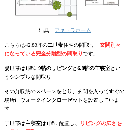
出典：
アキュラホーム
こちらは
坪の二世帯住宅の間取り。
玄関別々
42.83
になっている完全分離型の間取り
です。
親世帯は
階に
帖のリビング
と
帖の主寝室
とい
1
9
6.8
うシンプルな間取り。
その分収納のスペースをとり、玄関を入ってすぐの
場所に
ウォークインクローゼット
を設置
していま
す
。
子世帯は
主寝室
は
階に配置し、
リビングの広さを
1