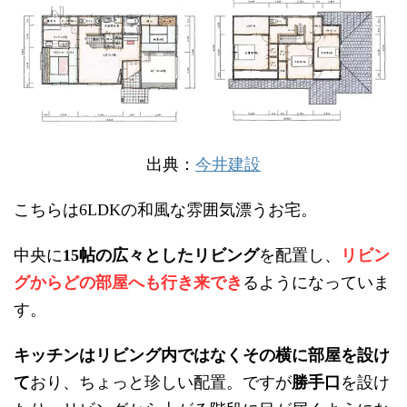
出典：
今井建設
こちらは
の和風な雰囲気漂うお宅。
6LDK
中央に
帖の広々としたリビング
を配置し、
リビン
15
グからどの部屋へも行き来でき
るようになっていま
す。
キッチンはリビング内ではなくその横に部屋を設け
て
おり、ちょっと珍しい配置。ですが
勝手口
を設け