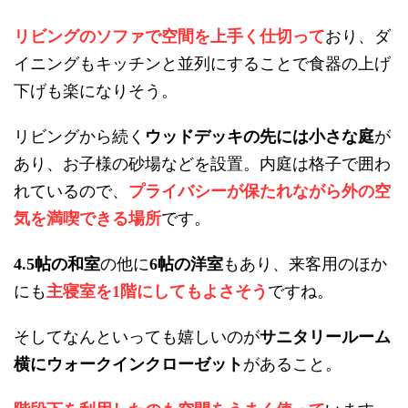
リビングのソファで空間を上手く仕切って
おり、ダ
イニングもキッチンと並列にすることで食器の上げ
下げも楽になりそう。
リビングから続く
ウッドデッキの先には小さな庭
が
あり、お子様の砂場などを設置。内庭は格子で囲わ
れているので、
プライバシーが保たれながら外の空
気を満喫できる場所
です。
帖の和室
の他に
帖の洋室
もあり、来客用のほか
4.5
6
にも
主寝室を
階にしてもよさそう
ですね。
1
そしてなんといっても嬉しいのが
サニタリールーム
横にウォークインクローゼット
があること。