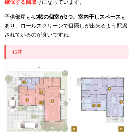
確保する間取
りになっています。
子供部屋も
帖の個室が
つ
。
室内干しスペース
も
4.5
2
あり、ロールスクリーンで目隠しが出来るよう配慮
されているのが良いですね。
坪
45