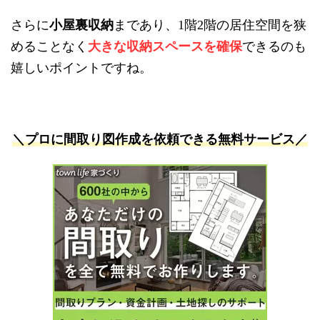
さらに
小屋裏収納
まであり、
階
階の居住空間を狭
1
2
めることなく
大きな収納スペースを確保
できるのも
嬉しいポイントですね。
＼プロに間取り図作成を依頼できる無料サービス／