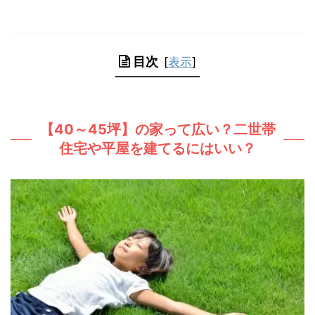
目次
[
表示
]
【40～45坪】の家って広い？二世帯
住宅や平屋を建てるにはいい？