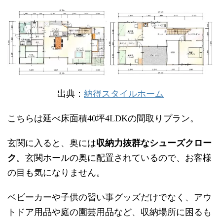
出典：
納得スタイルホーム
こちらは延べ床面積
坪
の間取りプラン。
40
4LDK
玄関に入ると、奥には
収納力抜群なシューズクロー
ク
。玄関ホールの奥に配置されているので、お客様
の目も気になりません。
ベビーカーや子供の習い事グッズだけでなく、アウ
トドア用品や庭の園芸用品など、収納場所に困るも