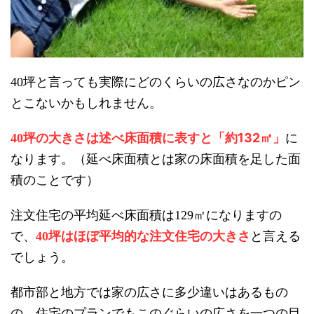
坪と言っても実際にどのくらいの広さなのかピン
40
とこないかもしれません。
坪の大きさは述べ床面積に表すと「約132㎡」
に
40
なります。（延べ床面積とは家の床面積を足した面
積のことです）
注文住宅の平均延べ床面積は
㎡になりますの
129
で、
坪はほぼ平均的な注文住宅の大きさ
と言える
40
でしょう。
都市部と地方では家の広さに多少違いはあるもの
の、住宅のプランでもこのぐらいの広さを一つの目