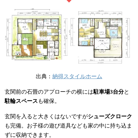
出典：
納得スタイルホーム
玄関前の石畳のアプローチの横には
駐車場
台分
と
3
駐輪スペース
も確保。
玄関を入ると大きくはないですが
シューズクローク
も完備。お子様の遊び道具なども家の中に持ち込ま
ずに収納できます。