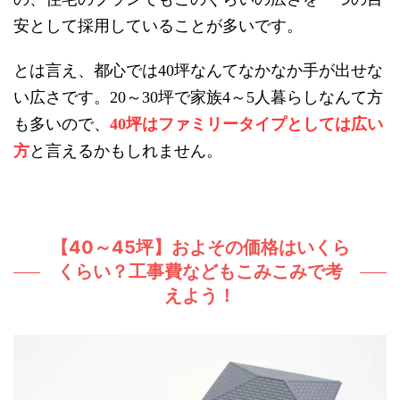
安として採用していることが多いです。
とは言え、都心では
坪なんてなかなか手が出せな
40
い広さです。
～
坪で家族
～
人暮らしなんて方
20
30
4
5
も多いので、
坪はファミリータイプとしては広い
40
方
と言えるかもしれません。
【40～45坪】およその価格はいくら
くらい？工事費などもこみこみで考
えよう！