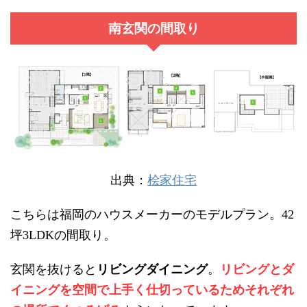
南玄関の間取り
出典：
桧家住宅
こちらは福岡のハウスメーカーのモデルプラン。
42
坪
の間取り。
3LDK
玄関を抜けると
リビングダイニング
。
リビングとダ
イニングを空間で上手く仕切っているためそれぞれ