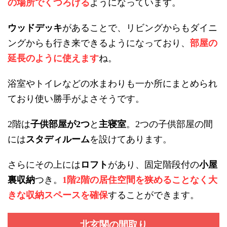
の場所でくつろげる
ようになっています。
ウッドデッキ
があることで、リビングからもダイニ
ングからも行き来できるようになっており、
部屋の
延長のように使えます
ね。
浴室やトイレなどの水まわりも一か所にまとめられ
ており使い勝手がよさそうです。
階は
子供部屋が
つ
と
主寝室
。
つの子供部屋の間
2
2
2
には
スタディルーム
を設けてあります。
さらにその上には
ロフト
があり、固定階段付の
小屋
裏収納
つき。
階
階の居住空間を狭めることなく大
1
2
きな収納スペースを確保
することができます。
北玄関の間取り