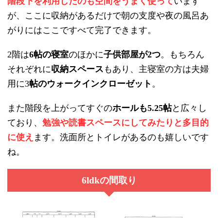
階段下を利用したのも空間をうまく使って
います
が、ここに収納があるだけで朝の支度や夜の風呂あ
がりにはここですべて完了できます。
階は
帖の寝室
のほかに
子供部屋が
つ
。もちろん
2
6
2
それぞれに
収納スペース
もあり、主寝室の方は夫婦
用に
帖のウォークインクローゼット
。
3
また階段を上がってすぐの
ホールも
帖
と広々し
5.25
ており、
勉強や読書スペースにしてみたりと多目的
に使え
ます。洗面所とトイレがあるのも嬉しいです
ね。
の間取り
6ldk