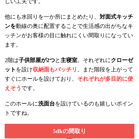
しい工夫です。
他にも水回りを一か所にまとめたり、
対面式キッチ
ンを
動線の奥に配置することで生活感の出がちなキ
ッチンがお客様の目に触れにくい間取りになってい
ます。
階は
子供部屋が
つ
と
主寝室
。それぞれに
クローゼ
2
2
ット
を設け
収納面もバッチリ
。また階段を上がって
すぐにホールを設けており、
それぞれが多目的に使
えそう
です。
このホールに
洗面台
を設けているのも嬉しいポイン
トですね。
の間取り
5dk