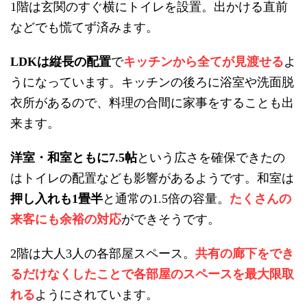
階は玄関のすぐ横にトイレを設置。出かける直前
1
などでも慌てず済みます。
は縦長の配置
で
キッチンから全てが見渡せる
よ
LDK
うになっています。キッチンの後ろに浴室や洗面脱
衣所があるので、料理の合間に家事をすることも出
来ます。
洋室・和室ともに
帖
という広さを確保できたの
7.5
はトイレの配置なども影響があるようです。和室は
押し入れも
畳半
と通常の
倍の容量。
たくさんの
1
1.5
来客にも余裕の対応
ができそうです。
階は大人
人の各部屋スペース。
共有の廊下をでき
2
3
るだけなくしたことで各部屋のスペースを最大限取
れる
ようにされています。