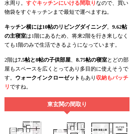
水周り。
すぐキッチンにいける間取り
なので、買い
物袋をすぐキッチンまで最短で運べますね。
キッチン横には
帖のリビングダイニング
。
帖
10
9.62
の主寝室
は
階にあるため、将来
階を行き来しなく
1
2
ても
階のみで生活できるようになっています。
1
階は
帖と
帖の子供部屋
、
帖の寝室
とどの部
2
7.5
8
8.75
屋もスペースを広くとってあり多目的に使えそうで
す。
ウォークインクローゼット
もあり
収納もバッチ
リ
ですね。
東玄関の間取り