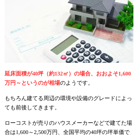
延床面積が
坪（約
㎡）の場合、
お
およそ
40
132
1,600
万円～というのが相場
のようです。
もちろん建てる周辺の環境や設備のグレードによっ
ても前後してきます。
ローコストが売りのハウスメーカーなどで建てた場
合は
～
万円、全国平均の
坪の坪単価で
1,600
2,500
40