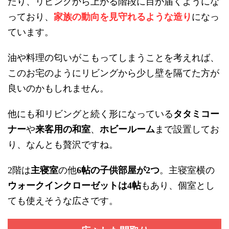
たり、リビングから上がる階段に目が届くようにな
っており、
家族の動向を見守れるような造り
になっ
ています。
油や料理の匂いがこもってしまうことを考えれば、
このお宅のようにリビングから少し壁を隔てた方が
良いのかもしれません。
他にも和リビングと続く形になっている
タタミコー
ナー
や
来客用の和室
、
ホビールーム
まで設置してお
り、なんとも贅沢ですね。
階は
主寝室
の他
帖の子供部屋が
つ
。主寝室横の
2
6
2
ウォークインクローゼットは
帖
もあり、個室とし
4
ても使えそうな広さです。