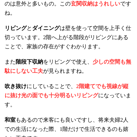
のは意外と多いもの。この
玄関収納はうれしい
です
ね。
リビング
と
ダイニング
は壁を使って空間を上手く仕
切っています。
階へ上がる階段がリビングにある
2
ことで、家族の存在がすぐわかります。
また
階段下収納
をリビングで使え、
少しの空間も無
駄にしない工夫
が見られますね。
吹き抜け
にしていることで、
階建てでも視線が縦
2
に抜け光の面でも十分明るいリビング
になっていま
す。
和室
もあるので来客にも良いですし、将来夫婦
人
2
での生活になった際、
階だけで生活できるのも嬉
1