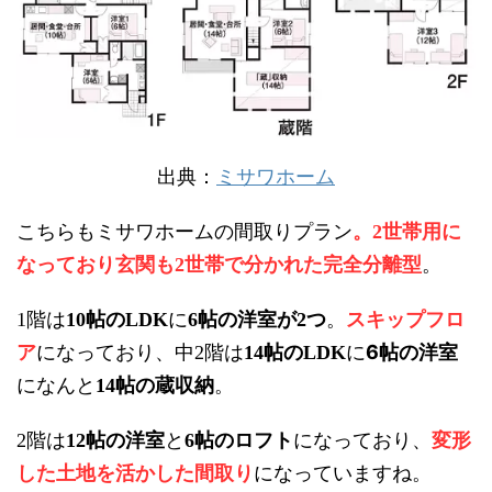
出典：
ミサワホーム
こちらもミサワホームの間取りプラン
。
世帯用に
2
なっており玄関も
世帯で分かれた完全分離型
。
2
階は
帖の
に
帖の洋室が
つ
。
スキップフロ
1
10
LDK
6
2
ア
になっており、中
階は
帖の
に
6
帖の洋室
2
14
LDK
になんと
帖の蔵収納
。
14
階は
帖の洋室
と
帖のロフト
になっており、
変形
2
12
6
した土地を活かした間取り
になっていますね。