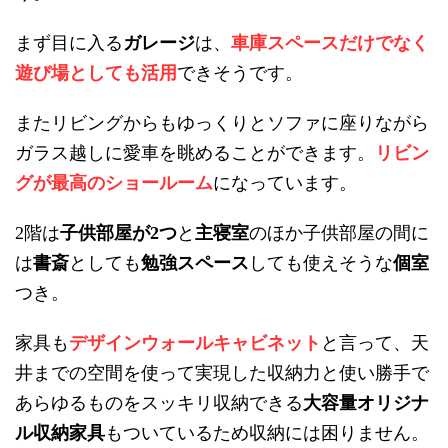
まず目に入る
ガレージ
は、
車庫スペースだけでなく
遊び場としても活用
できそうです。
またリビングからもゆっくりとソファに座りながら
ガラス越しに愛車を眺めることができます。
リビン
グが最高のショールーム
になっています。
階は
子供部屋が
つ
と
主寝室
のほか子供部屋の間に
2
2
は
書斎
としても
勉強スペース
しても使えそうな
個室
つき。
家具も
デザインウォールキャビネット
と言って、天
井までの空間を使って実現した収納力と使い勝手で
あらゆるものをスッキリ収納できる
大容量オリジナ
ル収納家具
もついているため収納には困りません。