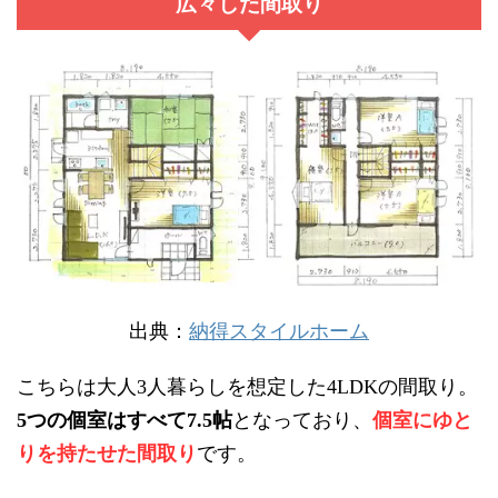
広々した間取り
出典：
納得スタイルホーム
こちらは大人
人暮らしを想定した
の間取り。
3
4LDK
つの個室はすべて
帖
となっており、
個室にゆと
5
7.5
りを持たせた間取り
です。