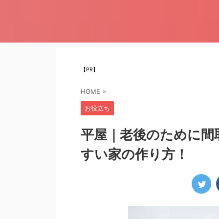
【PR】
HOME
>
お役立ち
平屋｜老後のために間
すい家の作り方！