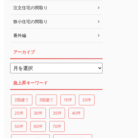
注文住宅の間取り
狭小住宅の間取り
番外編
アーカイブ
急上昇キーワード
2階建て
3階建て
15坪
20坪
25坪
30坪
35坪
40坪
50坪
60坪
70坪