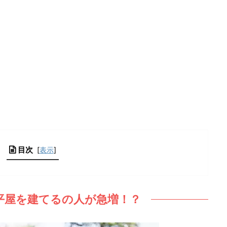
目次
[
表示
]
平屋を建てるの人が急増！？