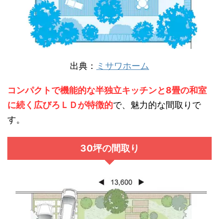
出典：
ミサワホーム
コンパクトで機能的な半独立キッチンと8畳の和室
に続く広びろＬＤが特徴的
で、魅力的な間取りで
す。
30坪の間取り