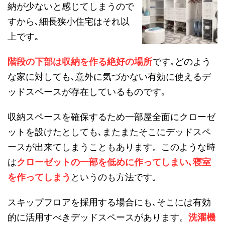
納が少ないと感じてしまうので
すから､細長狭小住宅はそれ以
上です｡
階段の下部は収納を作る絶好の場所
です｡どのよう
な家に対しても､意外に気づかない有効に使えるデ
ッドスペースが存在しているものです｡
収納スペースを確保するため一部屋全面にクローゼ
ットを設けたとしても､またまたそこにデッドスペ
ースが出来てしまうこともあります。このような時
は
クローゼットの一部を低めに作ってしまい､寝室
を作ってしまう
というのも方法です｡
スキップフロアを採用する場合にも､そこには有効
的に活用すべきデッドスペースがあります。
洗濯機