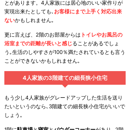
とがあります。4人家族には居心地のいい家作りが
実現出来たとしても､
お客様にまで上手く対応出来
ない
かもしれません｡
更に言えば、2階のお部屋からは
トイレやお風呂の
浴室までの距離が長いと感じ
ることがあるでしょ
う｡生活のしやすさが100％満たされているとも言う
ことができないかもしれません｡
4人家族の3階建ての細長狭小住宅
もう少し4人家族がグレードアップした生活を送り
たいというのなら､3階建ての細長狭小住宅がいいで
しょう｡
1階に
駐車場
と
寝室
と
パウダーコーナー
があり､ 2階