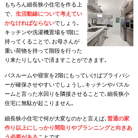
もちろん細長狭小住宅を作る上
で、
生活動線について考えてい
かなければならない
でしょう｡
キッチンや洗濯機置場を1階に
持ってくることで､お母さんが
重い荷物を持って階段を行った
り来たりしないで済ますことができます｡
バスルームや寝室を2階にもっていけばプライバシ
ーが確保させやすいでしょうし､キッチンやバスル
ームと言った水回りを隣接させることで､細長狭小
住宅に無駄が起こりません｡
細長狭小住宅で何が大変なのかと言えば､
普通の家
作り以上にしっかり間取りやプランニングと向きあ
う必要がある
ことです｡