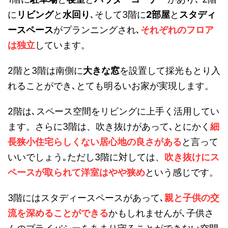
に
リビング
と
水回り
､そして3階に
2部屋
と
スタディ
ースペース
がプランニングされ､
それぞれのフロア
は独立
しています。
2階と3階は南側に
大きな窓
を設置して採光もとり入
れることができ､とても明るいお家が実現します。
2階は､スペース空間をリビングに上手く活用してい
ます。さらに3階は、吹き抜けがあって､とにかく
細
長狭小住宅らしくない居心地の良さがある
と言って
いいでしょう｡ただし3階に対しては、
吹き抜けにス
ペースが取られて洋室はやや狭め
という感じです。
3階にはスタディースペースがあって､
親と子供の交
流を深めることができる
かもしれませんが､子供さ